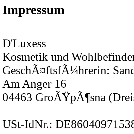
Impressum
D'Luxess
Kosmetik und Wohlbefinde
GeschÃ¤ftsfÃ¼hrerin: Sand
Am Anger 16
04463 GroÃŸpÃ¶sna (Drei
USt-IdNr.: DE8604097153