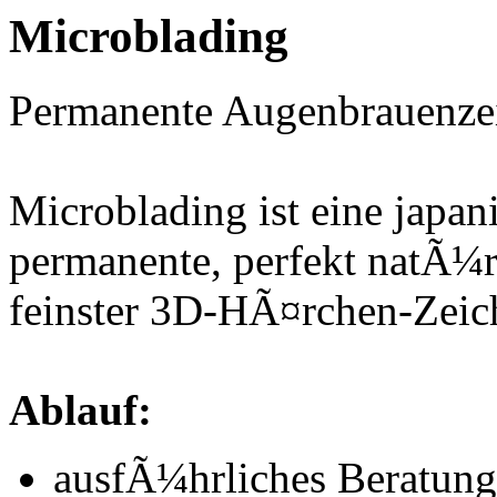
Microblading
Permanente Augenbrauenzei
Microblading ist eine jap
permanente, perfekt natÃ¼
feinster 3D-HÃ¤rchen-Zeic
Ablauf:
ausfÃ¼hrliches Beratun