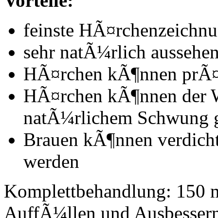
Vorteile:
feinste HÃ¤rchenzeichn
sehr natÃ¼rlich aussehe
HÃ¤rchen kÃ¶nnen prÃ¤z
HÃ¤rchen kÃ¶nnen der W
natÃ¼rlichem Schwung g
Brauen kÃ¶nnen verdichte
werden
Komplettbehandlung: 150 mi
AuffÃ¼llen und Ausbesser