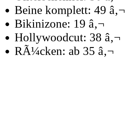
Beine komplett: 49 â‚¬
Bikinizone: 19 â‚¬
Hollywoodcut: 38 â‚¬
RÃ¼cken: ab 35 â‚¬